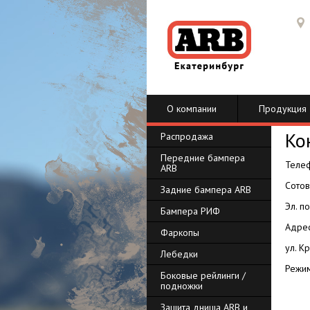
О компании
Продукция
Ко
Распродажа
Передние бампера
Телеф
ARB
Сотов
Задние бампера ARB
Эл. п
Бампера РИФ
Адрес
Фаркопы
ул. К
Лебедки
Режим
Боковые рейлинги /
подножки
Защита днища ARB и