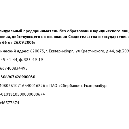
видуальный предприниматель без образования юридического лиц
овича, действующего на основании Свидетельства о государстве
 66 от 26.09.2006г
ический адрес:
620073, г. Екатеринбург, ул.Крестинского, д.44, оф.309
. 345-41-44, ф. 383-49-19
667400834495
 306967426900030
40802810716540016826 в ПАО «Сбербанк» г. Екатеринбург
30101810500000000674
46577674