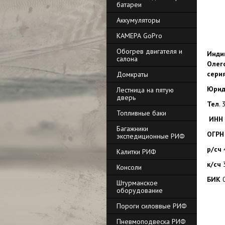
батареи
Аккумуляторы
КАМЕРА GoPro
Обогрев двигателя и
Инди
салона
Олег
серия
Домкраты
Юрид
Лестница на пятую
дверь
Тел
Топливные баки
ИНН
Багажники
ОГРН
экспедиционные РИФ
р/сч
Калитки РИФ
к/сч
Консоли
БИК
0
Штурманское
оборудование
Пороги силоввые РИФ
Пневмоподвеска РИФ