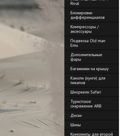
Rival
Блокировки
дифференциалов
Компрессоры /
аксессуары
Подвеска Old man
Emu
Дополнительные
фары
Багажники на крышу
Канопи (кунги) для
пикапов
Шноркели Safari
Туристское
снаряжение ARB
Диски
Шины
Комплекты для второй