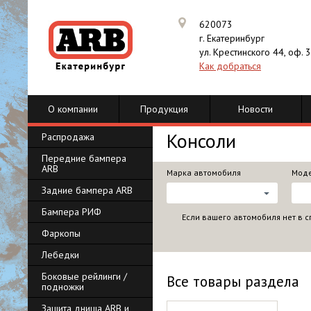
620073
г. Екатеринбург
ул. Крестинского 44, оф. 
Как добраться
О компании
Продукция
Новости
Консоли
Распродажа
Передние бампера
ARB
Марка автомобиля
Моде
Задние бампера ARB
Бампера РИФ
Если вашего автомобиля нет в с
Фаркопы
Лебедки
Боковые рейлинги /
Все товары раздела
подножки
Защита днища ARB и