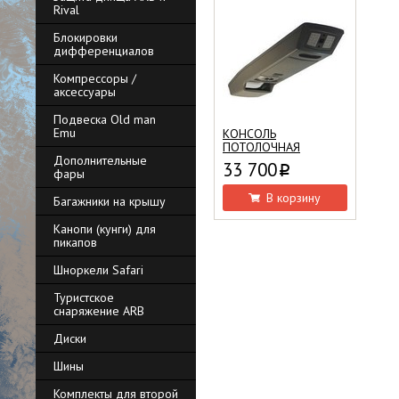
Rival
Блокировки
дифференциалов
Компрессоры /
аксессуары
Подвеска Old man
Emu
КОНСОЛЬ
ПОТОЛОЧНАЯ
Дополнительные
33 700
i
фары
В корзину
Багажники на крышу
Канопи (кунги) для
пикапов
Шноркели Safari
Туристское
снаряжение ARB
Диски
Шины
Комплекты для второй