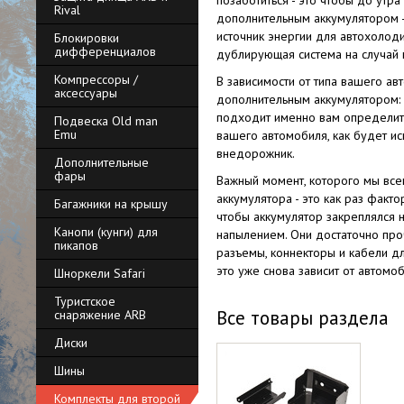
позаботиться - это чтобы до утра
Rival
дополнительным аккумулятором -
источник энергии для автохолоди
Блокировки
дифференциалов
дублирующая система на случай 
Компрессоры /
В зависимости от типа вашего а
аксессуары
дополнительным аккумулятором: а
подходит именно вам определитс
Подвеска Old man
Emu
вашего автомобиля, как будет ис
внедорожник.
Дополнительные
фары
Важный момент, которого мы всег
аккумулятора - это как раз факт
Багажники на крышу
чтобы аккумулятор закреплялся 
Канопи (кунги) для
напылением. Они достаточно проч
пикапов
разъемы, коннекторы и кабели д
это уже снова зависит от автомо
Шноркели Safari
Туристское
Все товары раздела
снаряжение ARB
Диски
Шины
Комплекты для второй