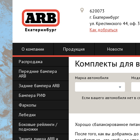
620073
г. Екатеринбург
ул. Крестинского 44, оф. 
Как добраться
О компании
Продукция
Новости
Комплекты для в
Распродажа
Передние бампера
ARB
Марка автомобиля
Моде
Задние бампера ARB
Бампера РИФ
Если вашего автомобиля нет в с
Фаркопы
Лебедки
Боковые рейлинги /
Хорошо сбалансированное питан
подножки
После того, как вы добрались до
Защита днища ARB и