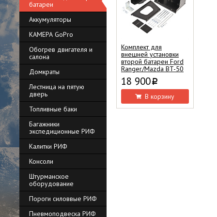
батареи
Аккумуляторы
КАМЕРА GoPro
Комплект для
Обогрев двигателя и
внешней установки
салона
второй батареи Ford
Ranger/Mazda BT-50
Домкраты
18 900
i
Лестница на пятую
дверь
В корзину
Топливные баки
Багажники
экспедиционные РИФ
Калитки РИФ
Консоли
Штурманское
оборудование
Пороги силоввые РИФ
Пневмоподвеска РИФ