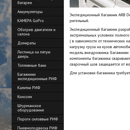
батареи
Аккумуляторы
Экспедиционный багажник ARB D
КАМЕРА GoPro
ригельный.
Экспедиционный багажник разраб
Обогрев двигателя и
салона
экстремальных условиях полного
( в зависимости от технических 
Домкраты
нагрузку груза на кузов автомо
Лестница на пятую
модель внедрожника. Багажники A
дверь
компоненты багажника свариваютс
сварочный шов защищается от во
Топливные баки
Для установки багажника требуе
Багажники
экспедиционные РИФ
Калитки РИФ
Консоли
Штурманское
оборудование
Пороги силоввые РИФ
Пневмоподвеска РИФ