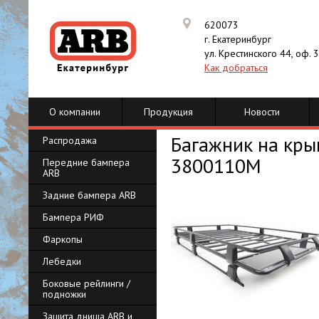
620073
г. Екатеринбург
ул. Крестинского 44, оф. 
Как добраться
О компании
Продукция
Новости
Багажник на кры
Распродажа
3800110M
Передние бампера
ARB
Задние бампера ARB
Бампера РИФ
Фаркопы
Лебедки
Боковые рейлинги /
подножки
Защита днища ARB и