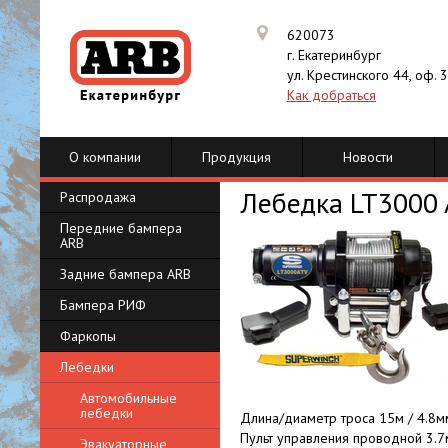
620073
г. Екатеринбург
ул. Крестинского 44, оф. 
Как добраться
О компании
Продукция
Новости
Лебедка LT3000
Распродажа
Передние бампера
ARB
Задние бампера ARB
Бампера РИФ
Фаркопы
Лебедки
Автомобильные
лебедки
Длина/диаметр троса 15м / 4.8м
Пульт управления проводной 3.7
Эвакуаторные