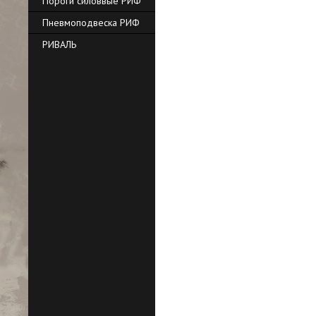
Пороги силоввые РИФ
Пневмоподвеска РИФ
РИВАЛЬ