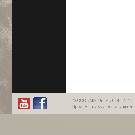
© ООО «ARB-Ural», 2014—2015
Продажа аксессуаров для внед