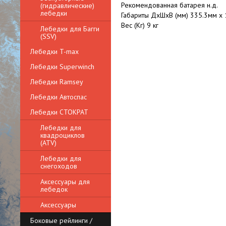
Рекомендованная батарея н.д.
(гидравлические)
лебедки
Габариты ДхШхВ (мм) 335.3мм x
Вес (Кг) 9 кг
Лебедки для Багги
(SSV)
Лебедки T-max
Лебедки Superwinch
Лебедки Ramsey
Лебедки Автоспас
Лебедки СТОКРАТ
Лебедки для
квадроциклов
(ATV)
Лебедки для
снегоходов
Аксессуары для
лебедок
Аксессуары
Боковые рейлинги /