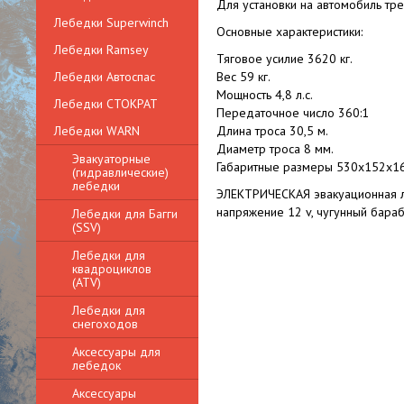
Для установки на автомобиль тр
Лебедки Superwinch
Основные характеристики:
Лебедки Ramsey
Тяговое усилие 3620 кг.
Лебедки Автоспас
Вес 59 кг.
Мощность 4,8 л.с.
Лебедки СТОКРАТ
Передаточное число 360:1
Лебедки WARN
Длина троса 30,5 м.
Диаметр троса 8 мм.
Эвакуаторные
Габаритные размеры 530х152х1
(гидравлические)
лебедки
ЭЛЕКТРИЧЕСКАЯ эвакуационная л
напряжение 12 v, чугунный бараб
Лебедки для Багги
(SSV)
Лебедки для
квадроциклов
(ATV)
Лебедки для
снегоходов
Аксессуары для
лебедок
Аксессуары