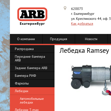
620073
г. Екатеринбург
ул. Крестинского 44, оф. 
Как добраться
О компании
Продукция
Новости
Лебедка Ramsey 
Распродажа
Передние бампера
ARB
Задние бампера ARB
Бампера РИФ
Фаркопы
Лебедки
Автомобильные
лебедки
Лебедки T-max