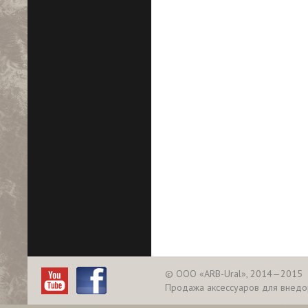
© ООО «ARB-Ural», 2014—2015
Продажа аксессуаров для внед