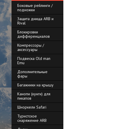
Боковые рейлинги /
подножки
Защита днища ARB и
Rival
Блокировки
дифференциалов
Компрессоры /
аксессуары
Подвеска Old man
Emu
Дополнительные
фары
Багажники на крышу
Канопи (кунги) для
пикапов
Шноркели Safari
Туристское
снаряжение ARB