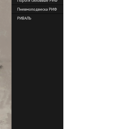
Пороги силоввые РИФ
Пневмоподвеска РИФ
РИВАЛЬ