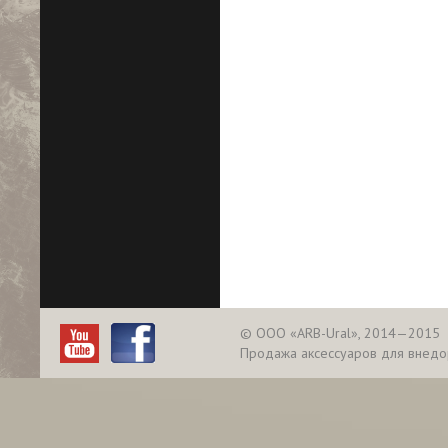
© ООО «ARB-Ural», 2014—2015
Продажа аксессуаров для внед