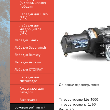
(гидравлические)
лебедки
Лебедки для Багги
(SSV)
Лебедки для
квадроциклов
(ATV)
Лебедки T-max
Лебедки Superwinch
Лебедки Ramsey
Лебедки Автоспас
Лебедки СТОКРАТ
Лебедки для
снегоходов
Основные характеристики:
Аксессуары для
лебедок
Тяговое усилие, Lbs 3000
Аксессуары
Тяговое усилие, кг 1360
Боковые рейлинги /
Вес, кг 9,5