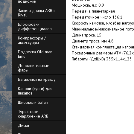
подножки
Мощность, л.с. 0,9
Защита днища ARB и
Передача планетарная
Rival
Передаточное число 136:1
Скорость намотки, м/с (без нагруз
Блокировки
дифференциалов
Минимальное/максимальное потр
Длина троса, 15
Компрессоры /
Диаметр троса, мм 4,8
аксессуары
Стандартная комплектация напра
Подвеска Old man
Посадочные размеры ATV (76,2х
Emu
Габариты (ДхШхВ) 335х114х123
Дополнительные
фары
Багажники на крышу
Канопи (кунги) для
пикапов
Шноркели Safari
Туристское
снаряжение ARB
Диски