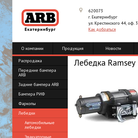
620073
г. Екатеринбург
ул. Крестинского 44, оф. 
Как добраться
О компании
Продукция
Новости
Лебедка Ramsey
Распродажа
Передние бампера
ARB
Задние бампера ARB
Бампера РИФ
Фаркопы
Лебедки
Автомобильные
лебедки
Эвакуаторные