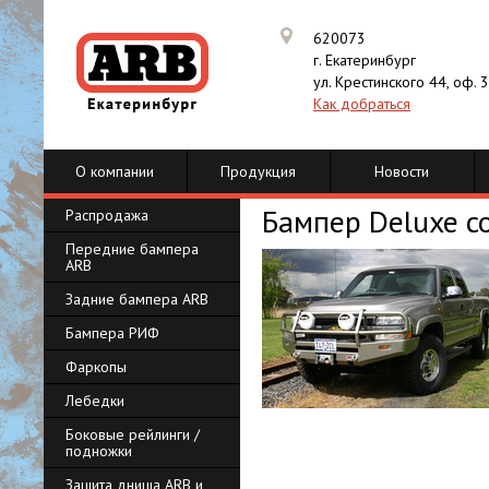
620073
г. Екатеринбург
ул. Крестинского 44, оф. 
Как добраться
О компании
Продукция
Новости
Бампер Deluxe c
Распродажа
Передние бампера
ARB
Задние бампера ARB
Бампера РИФ
Фаркопы
Лебедки
Боковые рейлинги /
подножки
Защита днища ARB и