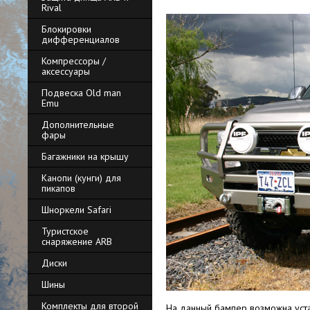
Rival
Блокировки
дифференциалов
Компрессоры /
аксессуары
Подвеска Old man
Emu
Дополнительные
фары
Багажники на крышу
Канопи (кунги) для
пикапов
Шноркели Safari
Туристское
снаряжение ARB
Диски
Шины
Комплекты для второй
На данный бампер возможна уст