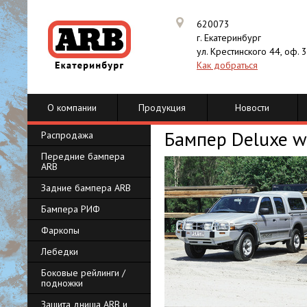
620073
г. Екатеринбург
ул. Крестинского 44, оф. 
Как добраться
О компании
Продукция
Новости
Бампер Deluxe w
Распродажа
Передние бампера
ARB
Задние бампера ARB
Бампера РИФ
Фаркопы
Лебедки
Боковые рейлинги /
подножки
Защита днища ARB и