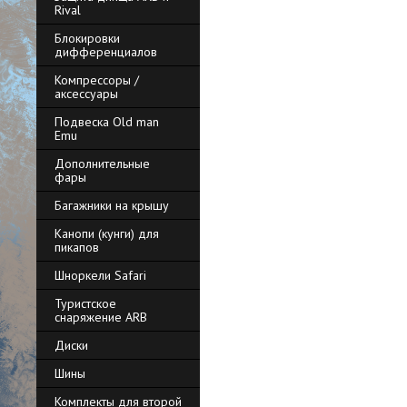
Rival
Блокировки
дифференциалов
Компрессоры /
аксессуары
Подвеска Old man
Emu
Дополнительные
фары
Багажники на крышу
Канопи (кунги) для
пикапов
Шноркели Safari
Туристское
снаряжение ARB
Диски
Шины
Комплекты для второй