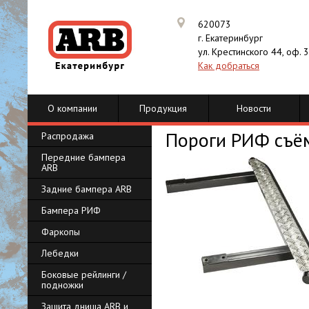
620073
г. Екатеринбург
ул. Крестинского 44, оф. 
Как добраться
О компании
Продукция
Новости
Пороги РИФ съё
Распродажа
Передние бампера
ARB
Задние бампера ARB
Бампера РИФ
Фаркопы
Лебедки
Боковые рейлинги /
подножки
Защита днища ARB и