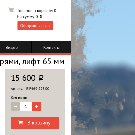
Товаров в корзине:
0
На сумму
0
i
Оформить заказ
Видео
Контакты
рями, лифт 65 мм
15 600
i
Артикул: RIF469-22500
Кол-во шт.
В корзину