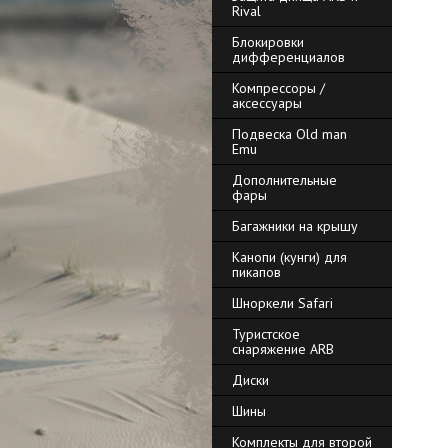
Rival
Блокировки
дифференциалов
Компрессоры /
аксессуары
Подвеска Old man
Emu
Дополнительные
фары
Багажники на крышу
Канопи (кунги) для
пикапов
Шноркели Safari
Туристское
снаряжение ARB
Диски
Шины
Комплекты для второй