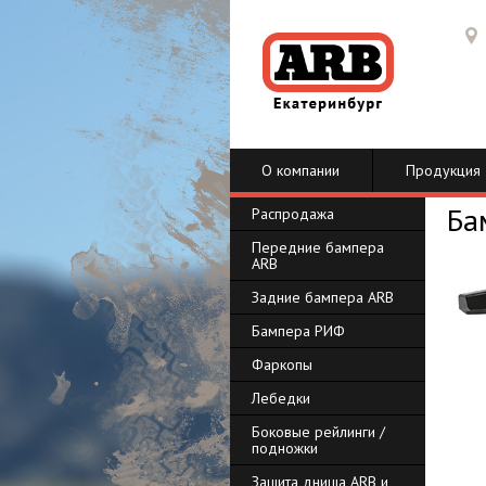
О компании
Продукция
Ба
Распродажа
Передние бампера
ARB
Задние бампера ARB
Бампера РИФ
Фаркопы
Лебедки
Боковые рейлинги /
подножки
Защита днища ARB и