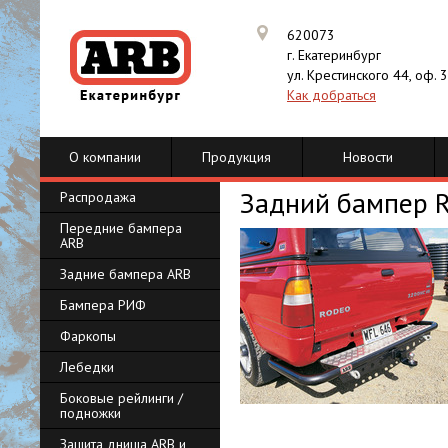
620073
г. Екатеринбург
ул. Крестинского 44, оф. 
Как добраться
О компании
Продукция
Новости
Задний бампер R
Распродажа
Передние бампера
ARB
Задние бампера ARB
Бампера РИФ
Фаркопы
Лебедки
Боковые рейлинги /
подножки
Защита днища ARB и