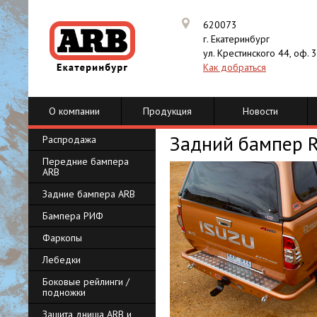
620073
г. Екатеринбург
ул. Крестинского 44, оф. 
Как добраться
О компании
Продукция
Новости
Задний бампер R
Распродажа
Передние бампера
ARB
Задние бампера ARB
Бампера РИФ
Фаркопы
Лебедки
Боковые рейлинги /
подножки
Защита днища ARB и