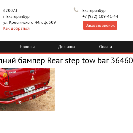
620073
Екатеринбург
г. Екатеринбург
+7 (922) 109-41-44
ул. Крестинского 44, оф. 309
Заказать звонок
Как добраться
Новости
Доставка
Оплата
дний бампер Rear step tow bar 3646