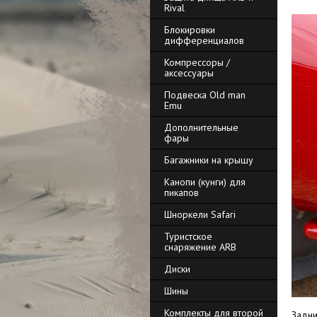
Rival
Блокировки
дифференциалов
Компрессоры /
аксессуары
Подвеска Old man
Emu
Дополнительные
фары
Багажники на крышу
Канопи (кунги) для
пикапов
Шноркели Safari
Туристское
снаряжение ARB
Диски
Шины
Комплекты для второй
Задни