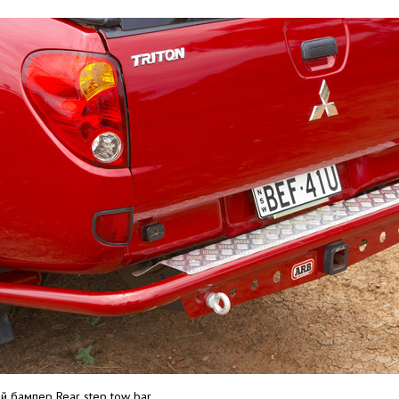
й бампер Rear step tow bar