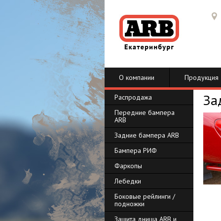
О компании
Продукция
За
Распродажа
Передние бампера
ARB
Задние бампера ARB
Бампера РИФ
Фаркопы
Лебедки
Боковые рейлинги /
подножки
Защита днища ARB и