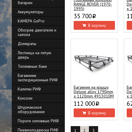
батареи
RANGE ROVER (1970-
De
1995)
x 
Аккумуляторы
35 700
1
i
КАМЕРА GoPro
В корзину
Обогрев двигателя и
салона
Домкраты
Лестница на пятую
дверь
Топливные баки
Багажники
экспедиционные РИФ
Багажник на крышу
Ба
Калитки РИФ
Deluxe alloy 1790mm
De
x 1120mm 4913010M
x 
Консоли
112 000
6
i
Штурманское
оборудование
В корзину
Пороги силоввые РИФ
Пневмоподвеска РИФ
1
2
3