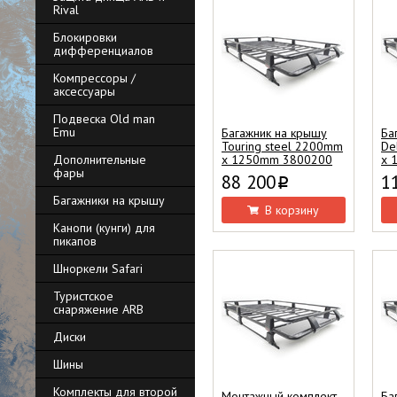
Rival
Блокировки
дифференциалов
Компрессоры /
аксессуары
Подвеска Old man
Emu
Багажник на крышу
Ба
Touring steel 2200mm
De
Дополнительные
x 1250mm 3800200
x 
фары
88 200
1
i
Багажники на крышу
В корзину
Канопи (кунги) для
пикапов
Шноркели Safari
Туристское
снаряжение ARB
Диски
Шины
Комплекты для второй
Монтажный комплект
Ба