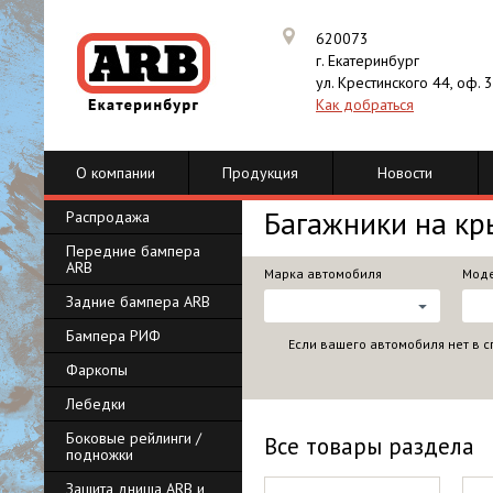
620073
г. Екатеринбург
ул. Крестинского 44, оф. 
Как добраться
О компании
Продукция
Новости
Багажники на к
Распродажа
Передние бампера
ARB
Марка автомобиля
Моде
Задние бампера ARB
Бампера РИФ
Если вашего автомобиля нет в с
Фаркопы
Лебедки
Боковые рейлинги /
Все товары раздела
подножки
Защита днища ARB и