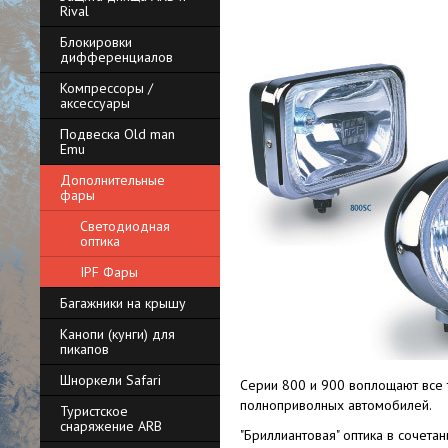
Rival
Блокировки
дифференциалов
Компрессоры /
аксессуары
Подвеска Old man
Emu
Дополнительные
фары
Светодиодная
оптика
IPF Фары
Багажники на крышу
Канопи (кунги) для
пикапов
Шноркели Safari
Серии 800 и 900 воплощают все 
полноприволных автомобилей.
Туристское
снаряжение ARB
"Бриллиантовая" оптика в сочета