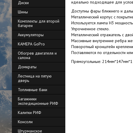
идеально подходящее для усло
Диски
Доступны фары ближнего и дальн
Шины
Металлический корпус с покрыти
Комплекты для второй
Используется лампа H3 мощност
батареи
Упрочненное стекло.
Аккумуляторы
Металлический отражатель с дв
Массивные внутренние ребра жес
КАМЕРА GoPro
Поворотный кронштейн креплени
Поставляются по отдельности или
Обогрев двигателя и
салона
Прямоугольные: 214мм*147мм*
Домкраты
Лестница на пятую
дверь
Топливные баки
Багажники
экспедиционные РИФ
Калитки РИФ
Консоли
Штурманское