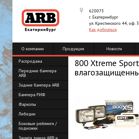
620073
г. Екатеринбург
ул. Крестинского 44, оф. 
Как добраться
О компании
Продукция
Новости
800 Xtreme Spor
Распродажа
влагозащищенны
Передние бампера
ARB
Задние бампера ARB
Бампера РИФ
Фаркопы
Лебедки
Боковые рейлинги /
подножки
Защита днища ARB и