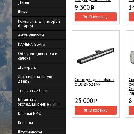
Диски
9 300
1
i
Шины
В корзину
Комплекты для второй
батареи
Аккумуляторы
КАМЕРА GoPro
Обогрев двигателя и
салона
Домкраты
Лестница на пятую
Светодиодные фары
Cв
дверь
с 18 диодами
фо
Co
Топливные баки
Par
25 000
8
Багажники
i
экспедиционные РИФ
В корзину
Калитки РИФ
Консоли
Штурманское