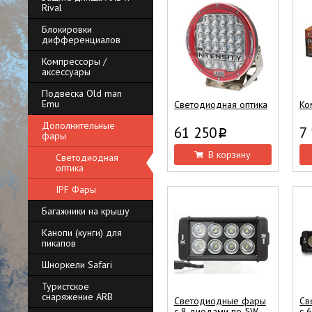
Rival
Блокировки
дифференциалов
Компрессоры /
аксессуары
Подвеска Old man
Emu
Светодиодная оптика
Ко
Дополнительные
61 250
7
i
фары
В корзину
Светодиодная
оптика
IPF Фары
Багажники на крышу
Канопи (кунги) для
пикапов
Шноркели Safari
Туристское
снаряжение ARB
Светодиодные фары
Св
с 8 диодами по 5W
с 