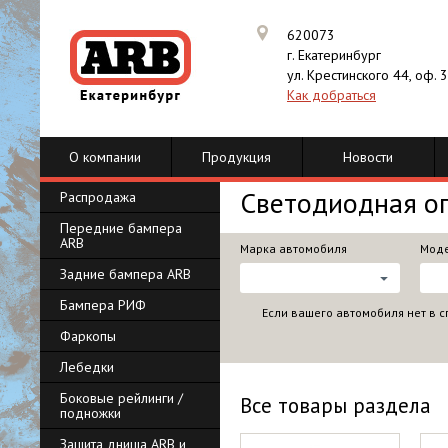
620073
г. Екатеринбург
ул. Крестинского 44, оф. 
Как добраться
О компании
Продукция
Новости
Светодиодная о
Распродажа
Передние бампера
ARB
Марка автомобиля
Моде
Задние бампера ARB
Бампера РИФ
Если вашего автомобиля нет в с
Фаркопы
Лебедки
Боковые рейлинги /
Все товары раздела
подножки
Защита днища ARB и