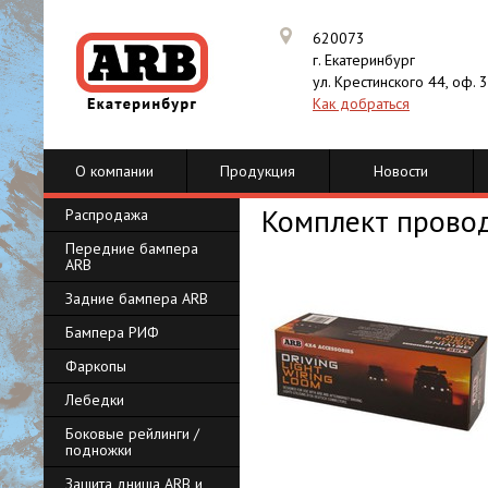
620073
г. Екатеринбург
ул. Крестинского 44, оф. 
Как добраться
О компании
Продукция
Новости
Комплект прово
Распродажа
Передние бампера
ARB
Задние бампера ARB
Бампера РИФ
Фаркопы
Лебедки
Боковые рейлинги /
подножки
Защита днища ARB и