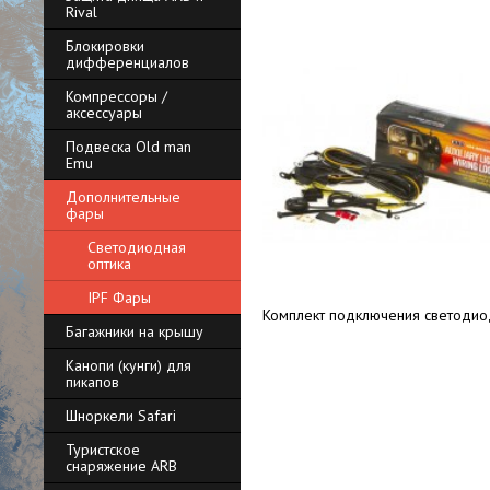
Rival
Блокировки
дифференциалов
Компрессоры /
аксессуары
Подвеска Old man
Emu
Дополнительные
фары
Светодиодная
оптика
IPF Фары
Комплект подключения светодиод
Багажники на крышу
Канопи (кунги) для
пикапов
Шноркели Safari
Туристское
снаряжение ARB