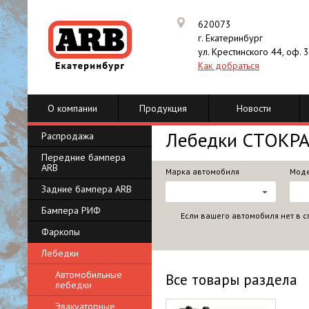
620073
г. Екатеринбург
ул. Крестинского 44, оф. 
Как добраться
О компании
Продукция
Новости
Лебедки СТОКР
Распродажа
Передние бампера
ARB
Марка автомобиля
Моде
Задние бампера ARB
Бампера РИФ
Если вашего автомобиля нет в с
Фаркопы
Лебедки
Автомобильные
Все товары раздела
лебедки
Эвакуаторные