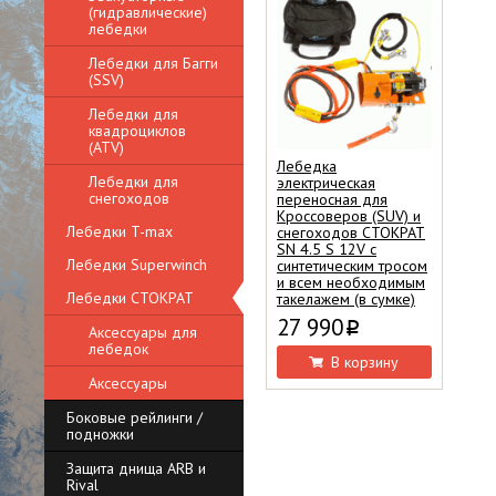
(гидравлические)
лебедки
Лебедки для Багги
(SSV)
Лебедки для
квадроциклов
(ATV)
Лебедка
Лебедки для
электрическая
снегоходов
переносная для
Кроссоверов (SUV) и
Лебедки T-max
снегоходов СТОКРАТ
SN 4.5 S 12V с
Лебедки Superwinch
синтетическим тросом
и всем необходимым
Лебедки СТОКРАТ
такелажем (в сумке)
27 990
i
Аксессуары для
лебедок
В корзину
Аксессуары
Боковые рейлинги /
подножки
Защита днища ARB и
Rival